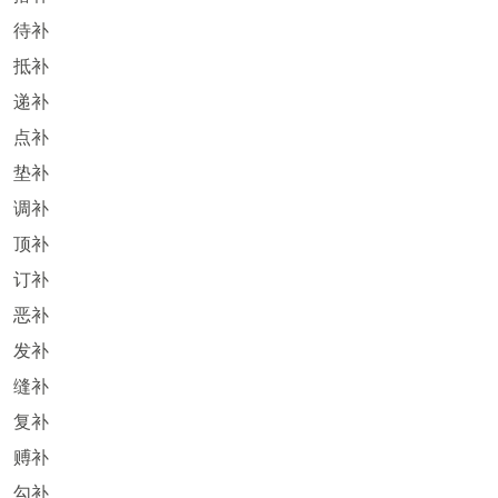
待补
抵补
递补
点补
垫补
调补
顶补
订补
恶补
发补
缝补
复补
赙补
勾补