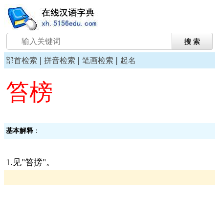
|
|
|
部首检索
拼音检索
笔画检索
起名
笞榜
基本解释
：
1.见"笞搒"。