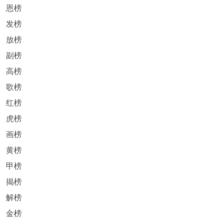
恩榜
发榜
放榜
副榜
高榜
歌榜
红榜
虎榜
画榜
黄榜
甲榜
揭榜
解榜
金榜