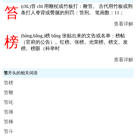
(
chī,
)笞 chī 用鞭杖或竹板打：鞭笞。 古代用竹板或荆
笞
条打人脊背或臀腿的刑罚：笞刑。 笔画数：11；
查看详解
(
bàng,bǎng,
)榜 bǎng 张贴出来的文告或名单：榜帖
榜
（官府的公告）。红榜。张榜。光荣榜。榜文。发
榜。榜眼（科举时
查看详解
笞
开头的相关词语
笞榜
笞鞭
笞叱
笞捶
笞棰
笞斗