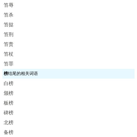
笞辱
笞杀
笞挞
笞刑
笞责
笞杖
笞罪
榜
结尾的相关词语
白榜
颁榜
板榜
碑榜
北榜
备榜