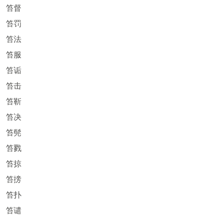
笞督
笞罚
笞法
笞服
笞诟
笞击
笞靳
笞决
笞髡
笞戮
笞掠
笞搒
笞扑
笞谴