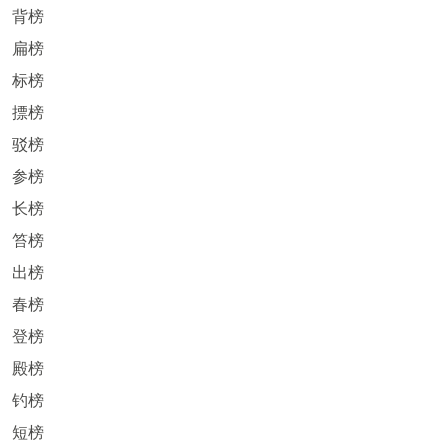
背榜
扁榜
标榜
摽榜
驳榜
参榜
长榜
笞榜
出榜
春榜
登榜
殿榜
钓榜
短榜