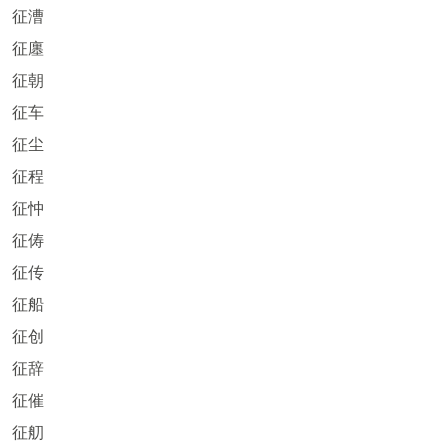
征漕
征廛
征朝
征车
征尘
征程
征忡
征俦
征传
征船
征创
征辞
征催
征舠