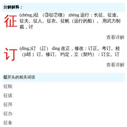
分解解释：
(
zhēng,
)征 （③征⑦徵） zhēng 远行：长征。征途。
征
征夫。征人。征衣。征帆（远行的船）。 用武力制
裁，讨
查看详解
(
dìng,
)订 （訂） dìng 改正，修改：订正。考订。校
订
（ji刼 ）订。修订。 约定，立（契约）：订立。订
查看详解
征
开头的相关词语
征鞍
征拔
征拜
征办
征备