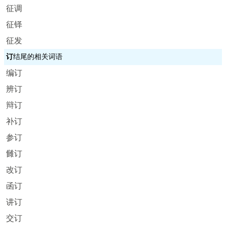
征调
征铎
征发
订
结尾的相关词语
编订
辨订
辩订
补订
参订
雠订
改订
函订
讲订
交订