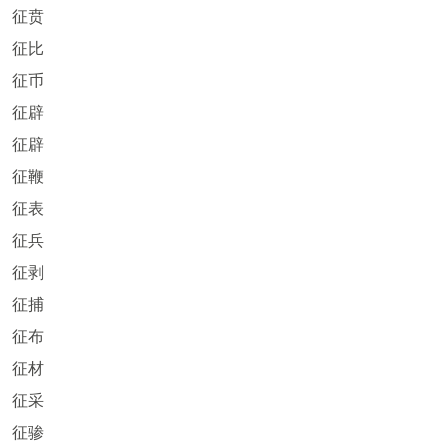
征贲
征比
征币
征辟
征辟
征鞭
征表
征兵
征剥
征捕
征布
征材
征采
征骖