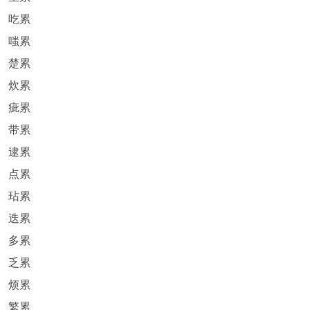
吃累
嗤累
楚累
炊累
疵累
带累
逮累
点累
玷累
迭累
多累
乏累
烦累
繁累