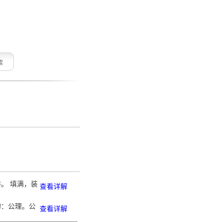
索
裕。 填满，装
查看详解
的：公理。公
查看详解