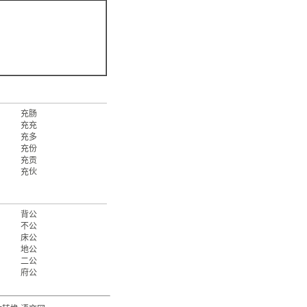
充肠
充充
充多
充份
充贡
充伙
背公
不公
床公
地公
二公
府公