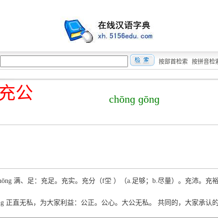
按部首检索
按拼音检
充公
chōnɡ ɡōnɡ
 chōng 满、足：充足。充实。充分（f坣 ）（a.足够；b.尽量）。充沛。充
gōng 正直无私，为大家利益：公正。公心。大公无私。 共同的，大家承认