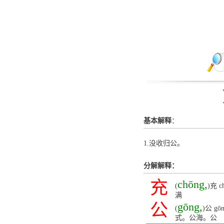
基本解释
：
1.没收归公。
分解解释：
充
chōng,
(
)充
满
公
gōng,
(
)公 
式。公海。公