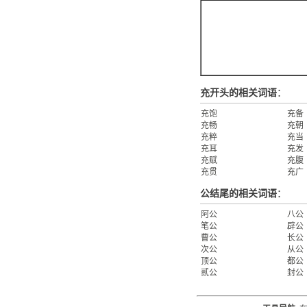
充开头的相关词语
：
充饱
充备
充畅
充朝
充粹
充当
充耳
充发
充赋
充腹
充贯
充广
公结尾的相关词语
：
阿公
八公
笔公
辟公
曹公
长公
次公
从公
顶公
都公
贰公
封公