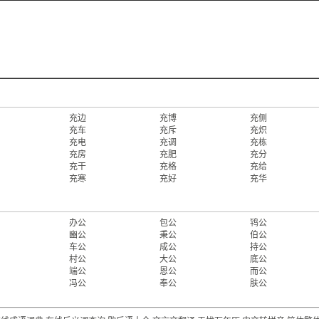
充边
充博
充侧
充车
充斥
充炽
充电
充调
充栋
充房
充肥
充分
充干
充格
充给
充寒
充好
充华
办公
包公
鸨公
豳公
秉公
伯公
车公
成公
持公
村公
大公
底公
端公
恩公
而公
冯公
奉公
肤公