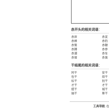
赤开头的相关词语
：
赤岸
赤犮
赤棒
赤豹
赤鷩
赤鞭
赤膊
赤参
赤潮
赤车
赤墀
赤臭
干结尾的相关词语
：
阿干
安干
包干
焙干
标干
别干
才干
才干
蛏干
城干
抽干
筹干
工具导航
: