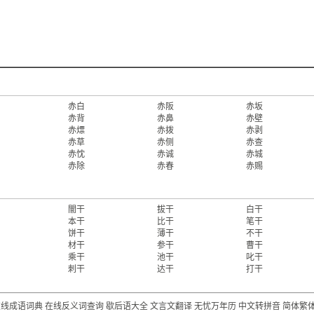
赤白
赤阪
赤坂
赤背
赤鼻
赤壁
赤熛
赤拨
赤剥
赤草
赤侧
赤查
赤忱
赤诚
赤城
赤除
赤春
赤赐
闇干
拔干
白干
本干
比干
笔干
饼干
薄干
不干
材干
参干
曹干
乘干
池干
叱干
刺干
达干
打干
在线成语词典
在线反义词查询
歇后语大全
文言文翻译
无忧万年历
中文转拼音
简体繁