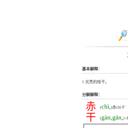
基本解释
：
1.光秃的枝干。
分解解释：
赤
chì,
(
)赤chìㄔ
干
gàn,gān,
(
)