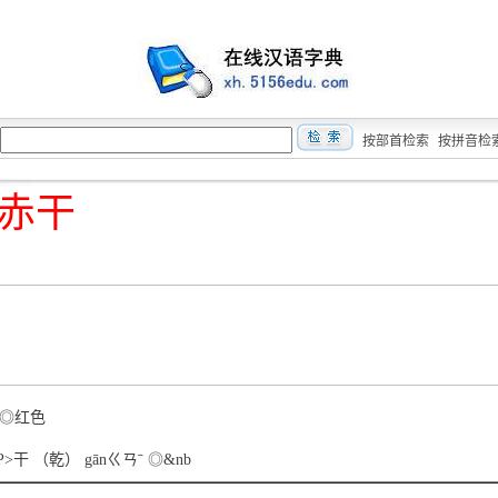
按部首检索
按拼音检
赤干
ˋ ◎红色
<P>干 （乾） gānㄍㄢˉ ◎&nb