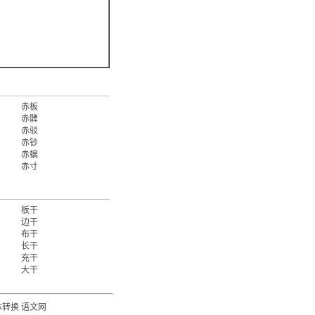
赤板
赤髀
赤驳
赤钞
赤螭
赤寸
板干
边干
布干
长干
充干
大干
体转换
语文网