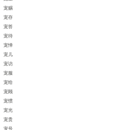
宠赐
宠存
宠答
宠待
宠惮
宠儿
宠访
宠服
宠给
宠顾
宠惯
宠光
宠贵
宠号