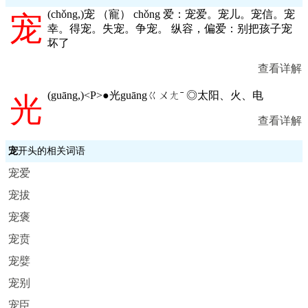
(
chǒng,
)宠 （寵） chǒng 爱：宠爱。宠儿。宠信。宠
宠
幸。得宠。失宠。争宠。 纵容，偏爱：别把孩子宠
坏了
查看详解
(
guāng,
)<P>●光guāngㄍㄨㄤˉ ◎太阳、火、电
光
查看详解
宠
开头的相关词语
宠爱
宠拔
宠褒
宠贲
宠嬖
宠别
宠臣