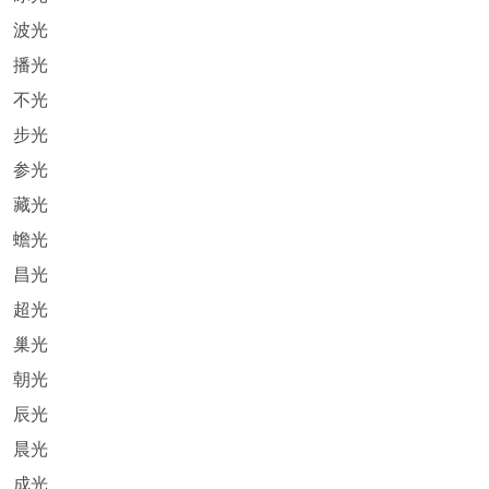
波光
播光
不光
步光
参光
藏光
蟾光
昌光
超光
巢光
朝光
辰光
晨光
成光