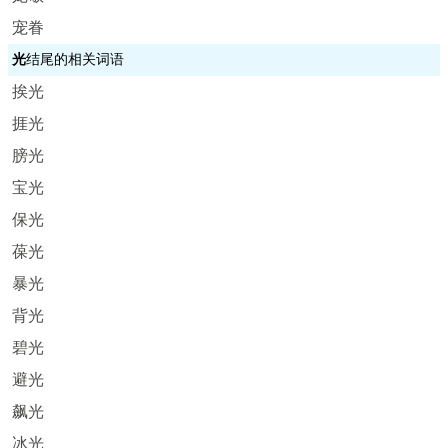
宠眷
光
结尾的相关词语
挨光
捱光
膀光
宝光
保光
葆光
暴光
背光
碧光
避光
飙光
冰光