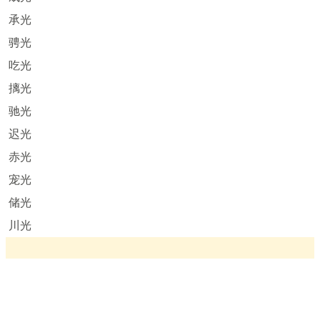
承光
骋光
吃光
摛光
驰光
迟光
赤光
宠光
储光
川光