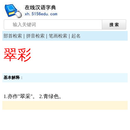
|
|
|
部首检索
拼音检索
笔画检索
起名
翠彩
基本解释
：
1.亦作"翠采"。 2.青绿色。