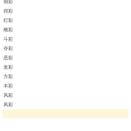
倒彩
得彩
灯彩
雕彩
斗彩
夺彩
恶彩
发彩
方彩
丰彩
风彩
凤彩