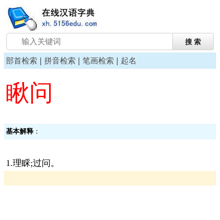
|
|
|
部首检索
拼音检索
笔画检索
起名
瞅问
基本解释
：
1.理睬;过问。