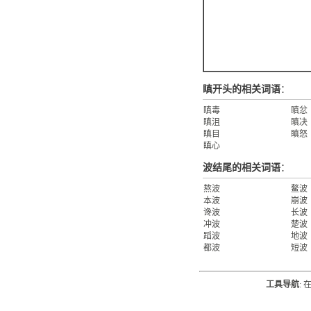
瞋开头的相关词语
：
瞋毒
瞋忿
瞋沮
瞋决
瞋目
瞋怒
瞋心
波结尾的相关词语
：
熬波
鳌波
本波
崩波
谗波
长波
冲波
楚波
蹈波
地波
都波
短波
工具导航
: