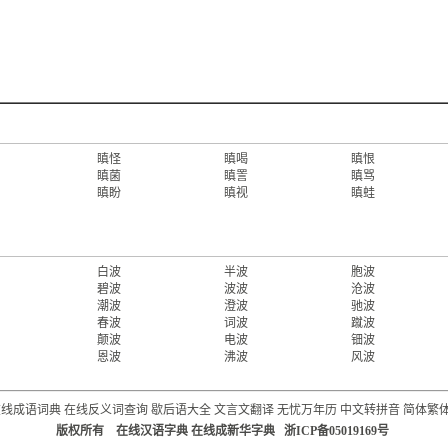
瞋怪
瞋喝
瞋恨
瞋菌
瞋詈
瞋骂
瞋盼
瞋视
瞋蛙
白波
半波
胞波
碧波
波波
沧波
潮波
澄波
驰波
春波
词波
蹴波
颠波
电波
钿波
恩波
沸波
风波
在线成语词典
在线反义词查询
歇后语大全
文言文翻译
无忧万年历
中文转拼音
简体繁
版权所有 在线汉语字典 在线成新华字典 浙ICP备05019169号