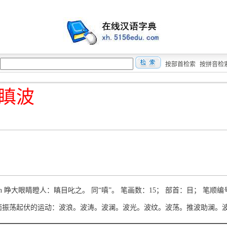
按部首检索
按拼音检
瞋波
hēn 睁大眼睛瞪人：瞋目叱之。 同“嗔”。 笔画数：15； 部首：目； 笔顺编号
ō 水面振荡起伏的运动：波浪。波涛。波澜。波光。波纹。波荡。推波助澜。