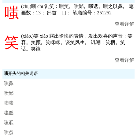
(
chī,
)嗤 chī 讥笑：嗤笑。嗤鄙。嗤诋。嗤之以鼻。 笔
嗤
画数：13； 部首：口； 笔顺编号：251252
查看详解
(
xiào,
)笑 xiào 露出愉快的表情，发出欢喜的声音：笑
笑
容。笑颜。笑眯眯。谈笑风生。 讥嘲：笑柄。笑
话。笑谈
查看详解
嗤
开头的相关词语
嗤鼻
嗤鄙
嗤嗤
嗤黜
嗤诋
嗤点