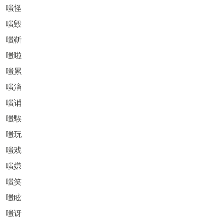
嗤怪
嗤毁
嗤靳
嗤啦
嗤累
嗤溜
嗤诮
嗤騃
嗤玩
嗤戏
嗤嫌
嗤笑
嗤眩
嗤讶