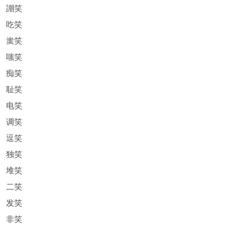
謿笑
吃笑
蚩笑
嗤笑
痴笑
耻笑
电笑
调笑
逗笑
独笑
堆笑
二笑
发笑
非笑