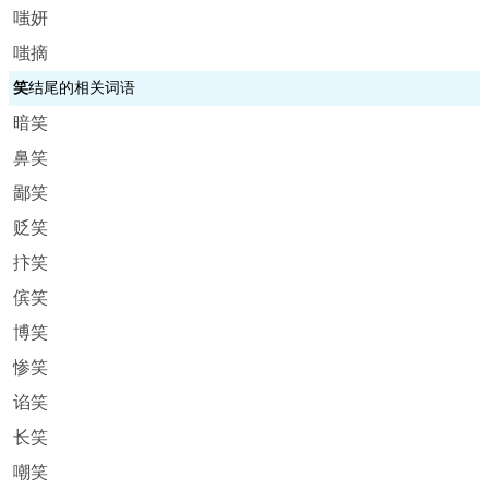
嗤妍
嗤摘
笑
结尾的相关词语
暗笑
鼻笑
鄙笑
贬笑
抃笑
傧笑
博笑
惨笑
谄笑
长笑
嘲笑