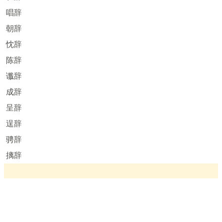
唱辞
朝辞
忱辞
陈辞
谶辞
成辞
呈辞
逞辞
骋辞
摛辞