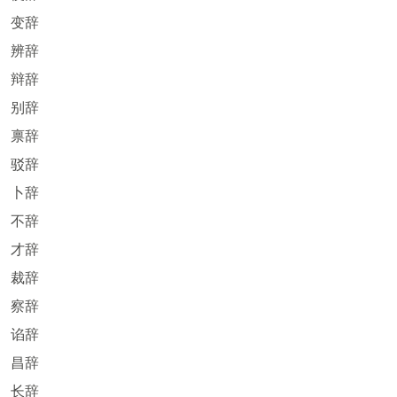
变辞
辨辞
辩辞
别辞
禀辞
驳辞
卜辞
不辞
才辞
裁辞
察辞
谄辞
昌辞
长辞