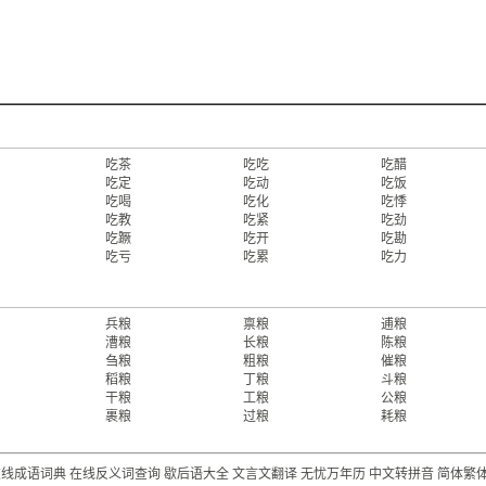
吃茶
吃吃
吃醋
吃定
吃动
吃饭
吃喝
吃化
吃悸
吃教
吃紧
吃劲
吃蹶
吃开
吃勘
吃亏
吃累
吃力
兵粮
禀粮
逋粮
漕粮
长粮
陈粮
刍粮
粗粮
催粮
稻粮
丁粮
斗粮
干粮
工粮
公粮
裹粮
过粮
耗粮
在线成语词典
在线反义词查询
歇后语大全
文言文翻译
无忧万年历
中文转拼音
简体繁