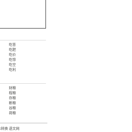
吃答
吃肥
吃价
吃惊
吃空
吃利
财粮
程粮
存粮
断粮
谷粮
荷粮
体转换
语文网