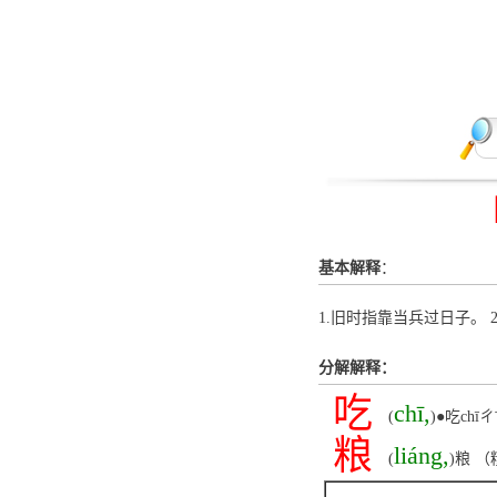
基本解释
：
1.旧时指靠当兵过日子。 
分解解释：
吃
chī,
(
)●吃ch
粮
liáng,
(
)粮 （糧