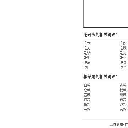
吃开头的相关词语
：
吃本
吃瘪
吃刀
吃跌
吃诟
吃光
吃监
吃交
吃局
吃具
吃口
吃苦
粮结尾的相关词语
：
白粮
边粮
仓粮
糙粮
舂粮
出粮
打粮
道粮
俸粮
浮粮
关粮
官粮
工具导航
: