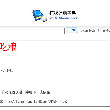
按部首检索
按拼音检
吃粮
2.指口粮。
īㄔˉ ◎把东西送进口中咽下，或依靠
） <SPAN class=font_15>liáng</SPAN> <BR