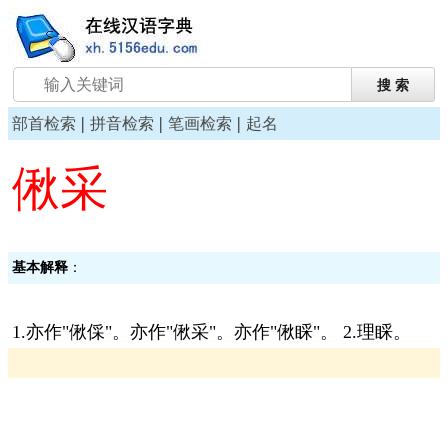
|
|
|
部首检索
拼音检索
笔画检索
起名
偢采
基本解释
：
1.亦作"偢倸"。亦作"偢采"。亦作"偢睬"。 2.理睬。