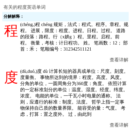
有关的程度英语单词
分解解释：
(
chéng,
)程 chéng 规矩，法式：程式。程序。章程。规
程
程。 进展，限度：程度。进程。日程。过程。 道路
的段落：路程。行（x妌g ）程。里程。启程。前
程。 衡量，考核：计日程功。 姓。 笔画数：12； 部
首：禾； 笔顺编号：312342511121
查看详解
(
dù,duó,
)度 dù 计算长短的器具或单位：尺度。刻度。
度
度量衡。 事物所达到的境界：程度。高度。风度。
分角的单位，一圆周角分为360度：角度。 依照计算
的一定标准划分的单位：温度。湿度。经度。纬度。
浓度。 电能的单位，一千瓦小时电量的通称。 法
则，应遵行的标准：制度。法度。 哲学上指一定事
物保持自己质的数量界限。 能容受的量：气度。 考
虑，打算：置之度外。 过，由此到
查看详解