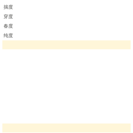
揣度
穿度
春度
纯度