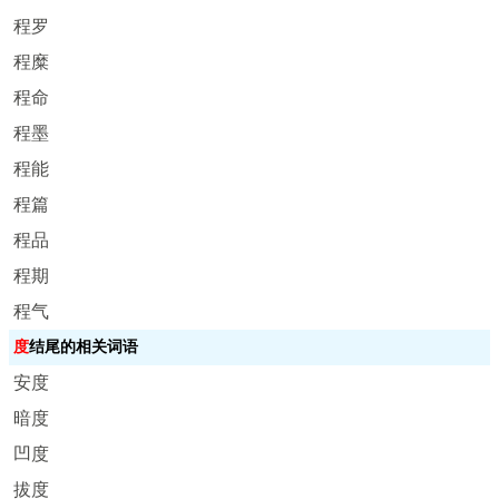
程罗
程糜
程命
程墨
程能
程篇
程品
程期
程气
度
结尾的相关词语
安度
暗度
凹度
拔度