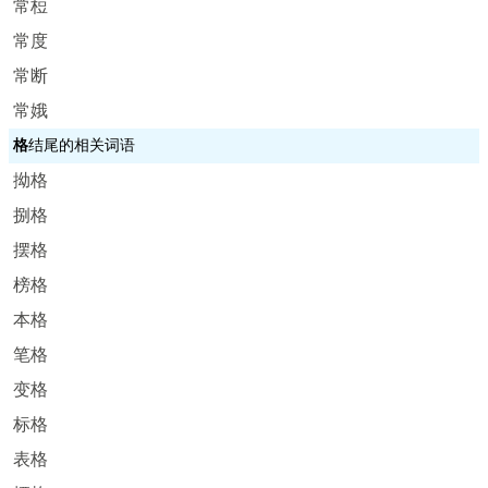
常梪
常度
常断
常娥
格
结尾的相关词语
拗格
捌格
摆格
榜格
本格
笔格
变格
标格
表格