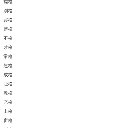
摽格
别格
宾格
博格
不格
才格
常格
超格
成格
耻格
敕格
充格
出格
窗格