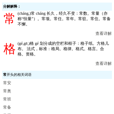
分解解释：
(
cháng,
)常 cháng 长久，经久不变：常数。常量（亦
常
称“恒量”）。常项。常任。常年。常驻。常住。常备
不懈。
查看详解
(
gé,gē,
)格 gé 划分成的空栏和框子：格子纸。方格儿
格
布。 法式，标准：格局。格律。格式。格言。合
格。资格。
查看详解
常
开头的相关词语
常安
常奥
常班
常备