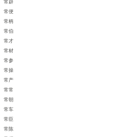
常辟
常便
常柄
常伯
常才
常材
常参
常操
常产
常常
常朝
常车
常臣
常陈