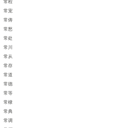
常程
常宠
常俦
常愁
常处
常川
常从
常存
常道
常德
常等
常棣
常典
常调