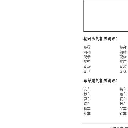
朝开头的相关词语
：
朝霭
朝拜
朝柄
朝晡
朝参
朝骖
朝朝
朝臣
朝辞
朝次
朝旦
朝觌
车结尾的相关词语
：
安车
鞍车
板车
包车
辟车
便车
病车
拨车
槽车
叉车
刬车
铲车