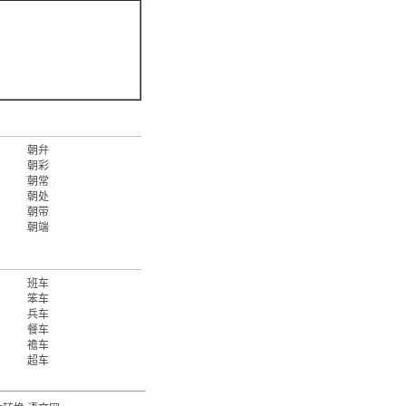
朝弁
朝彩
朝常
朝处
朝带
朝端
班车
笨车
兵车
餐车
襜车
超车