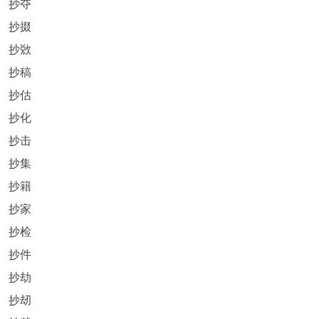
抄夺
抄掇
抄敚
抄稿
抄估
抄化
抄击
抄集
抄籍
抄家
抄检
抄件
抄劫
抄刼