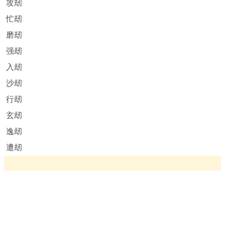
攻刼
忙刼
磨刼
强刼
入刼
沙刼
行刼
玄刼
逸刼
遭刼