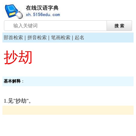
|
|
|
部首检索
拼音检索
笔画检索
起名
抄刼
基本解释
：
1.见"抄劫"。