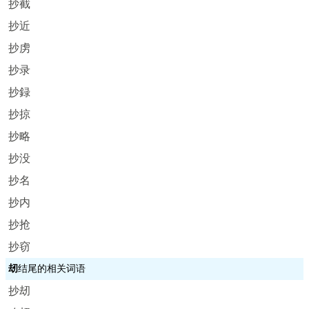
抄截
抄近
抄虏
抄录
抄録
抄掠
抄略
抄没
抄名
抄内
抄抢
抄窃
刼
结尾的相关词语
抄刼