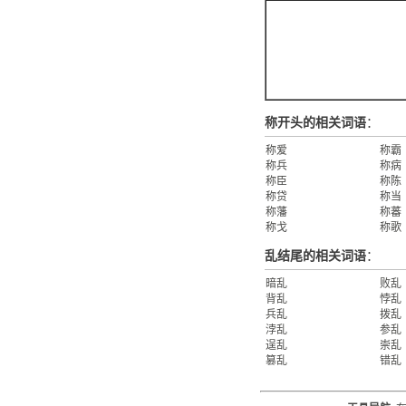
称开头的相关词语
：
称爱
称霸
称兵
称病
称臣
称陈
称贷
称当
称藩
称蕃
称戈
称歌
乱结尾的相关词语
：
暗乱
败乱
背乱
悖乱
兵乱
拨乱
浡乱
参乱
逞乱
崇乱
篡乱
错乱