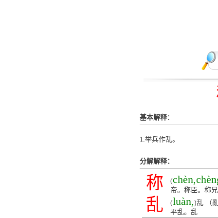
基本解释
：
1.举兵作乱。
分解解释：
称
chèn,chèn
(
帝。称臣。称兄
乱
luàn,
(
)乱 （
平乱。乱