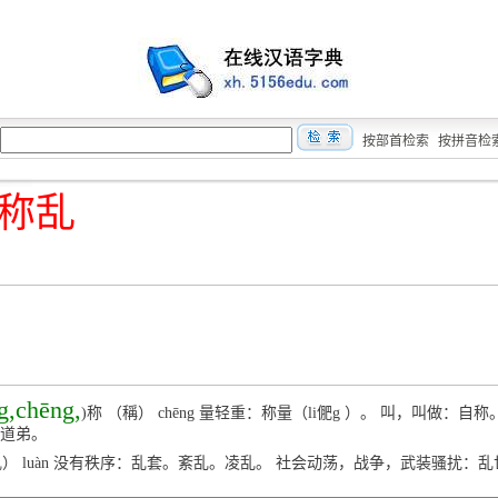
按部首检索
按拼音检
称乱
g,chēng,
)称 （稱） chēng 量轻重：称量（li俷g ）。 叫，叫做：自
道弟。
亂） luàn 没有秩序：乱套。紊乱。凌乱。 社会动荡，战争，武装骚扰：