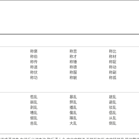
称褒
称悲
称比
称伯
称才
称材
称传
称锤
称娖
称道
称德
称动
称伏
称服
称副
称功
称觥
称孤
苞乱
暴乱
虣乱
崩乱
弊乱
避乱
剥乱
播乱
驳乱
嘈乱
儳乱
倡乱
俶乱
踳乱
从乱
沓乱
大乱
倒乱