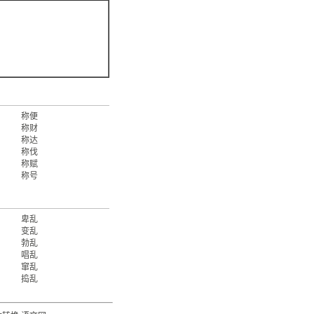
称便
称财
称达
称伐
称赋
称号
卑乱
变乱
勃乱
唱乱
窜乱
捣乱