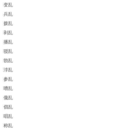
变乱
兵乱
拨乱
剥乱
播乱
驳乱
勃乱
浡乱
参乱
嘈乱
儳乱
倡乱
唱乱
称乱