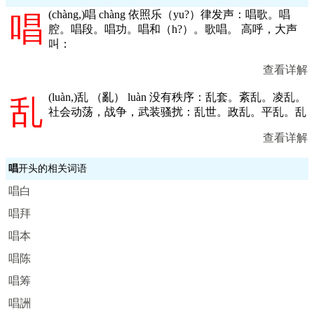
(
chàng,
)唱 chàng 依照乐（yu?）律发声：唱歌。唱
唱
腔。唱段。唱功。唱和（h?）。歌唱。 高呼，大声
叫：
查看详解
(
luàn,
)乱 （亂） luàn 没有秩序：乱套。紊乱。凌乱。
乱
社会动荡，战争，武装骚扰：乱世。政乱。平乱。乱
查看详解
唱
开头的相关词语
唱白
唱拜
唱本
唱陈
唱筹
唱詶