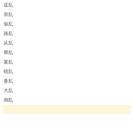
逞乱
崇乱
俶乱
踳乱
从乱
窜乱
篡乱
错乱
沓乱
大乱
倒乱