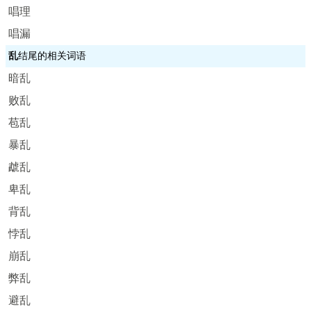
唱理
唱漏
乱
结尾的相关词语
暗乱
败乱
苞乱
暴乱
虣乱
卑乱
背乱
悖乱
崩乱
弊乱
避乱