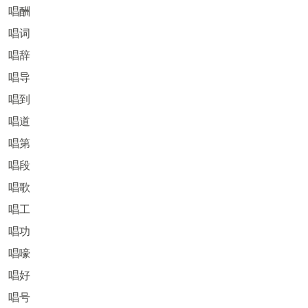
唱酬
唱词
唱辞
唱导
唱到
唱道
唱第
唱段
唱歌
唱工
唱功
唱嚎
唱好
唱号