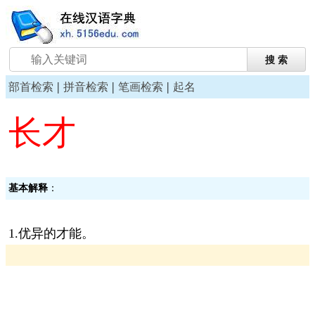
|
|
|
部首检索
拼音检索
笔画检索
起名
长才
基本解释
：
1.优异的才能。