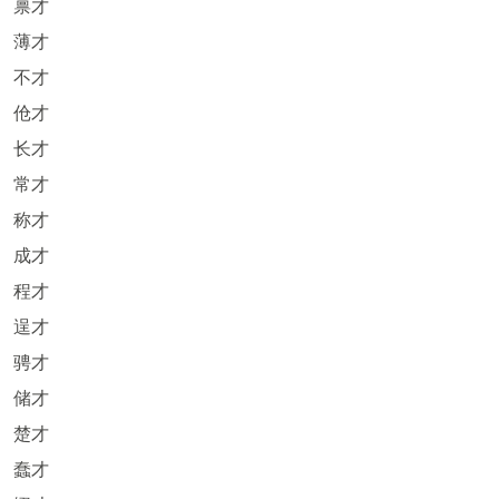
禀才
薄才
不才
伧才
长才
常才
称才
成才
程才
逞才
骋才
储才
楚才
蠢才