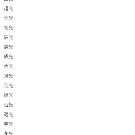
超光
巢光
朝光
辰光
晨光
成光
承光
骋光
吃光
摛光
驰光
迟光
赤光
宠光