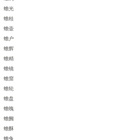
蟾光
蟾桂
蟾壶
蟾户
蟾辉
蟾精
蟾镜
蟾窟
蟾轮
蟾盘
蟾魄
蟾阙
蟾酥
蟾兔