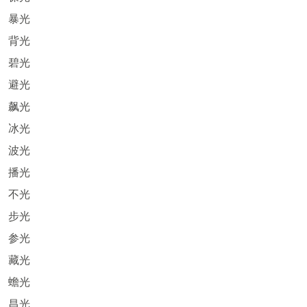
暴光
背光
碧光
避光
飙光
冰光
波光
播光
不光
步光
参光
藏光
蟾光
昌光