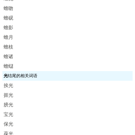
蟾吻
蟾砚
蟾影
蟾月
蟾枝
蟾诸
蟾蠩
光
结尾的相关词语
挨光
捱光
膀光
宝光
保光
葆光