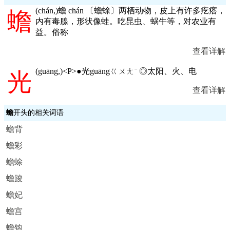
(
chán,
)蟾 chán 〔蟾蜍〕两栖动物，皮上有许多疙瘩，
蟾
内有毒腺，形状像蛙。吃昆虫、蜗牛等，对农业有
益。俗称
查看详解
(
guāng,
)<P>●光guāngㄍㄨㄤˉ ◎太阳、火、电
光
查看详解
蟾
开头的相关词语
蟾背
蟾彩
蟾蜍
蟾踆
蟾妃
蟾宫
蟾钩