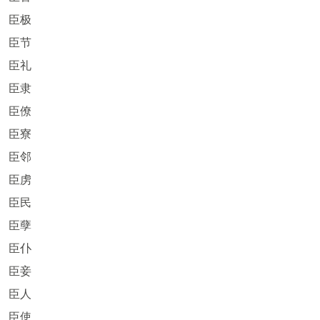
臣极
臣节
臣礼
臣隶
臣僚
臣寮
臣邻
臣虏
臣民
臣孽
臣仆
臣妾
臣人
臣使