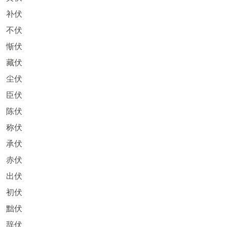
补伏
不伏
惭伏
藏伏
尘伏
臣伏
陈伏
称伏
承伏
赤伏
出伏
初伏
黜伏
辞伏