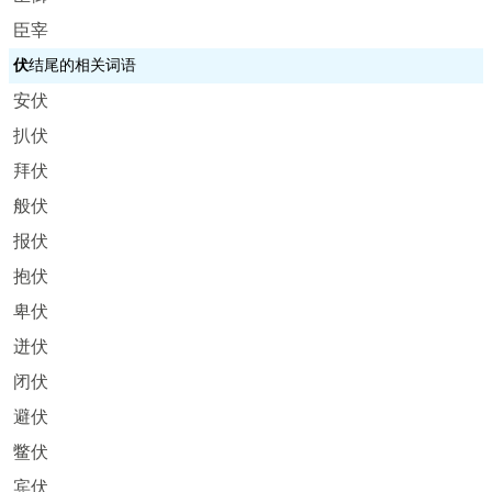
臣宰
伏
结尾的相关词语
安伏
扒伏
拜伏
般伏
报伏
抱伏
卑伏
迸伏
闭伏
避伏
鳖伏
宾伏