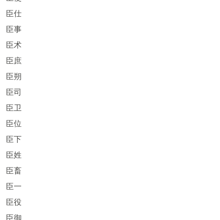
臣仕
臣事
臣术
臣庶
臣朔
臣司
臣卫
臣位
臣下
臣姓
臣畜
臣一
臣役
臣御