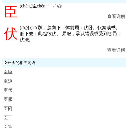
(
chén,
)臣chénㄔㄣˊ ◎
臣
查看详解
(
fú,
)伏 fú 趴，脸向下，体前屈：伏卧。伏案读书。
伏
低下去：此起彼伏。 屈服，承认错误或受到惩罚：
伏法。
查看详解
臣
开头的相关词语
臣臣
臣道
臣伏
臣服
臣附
臣工
臣官