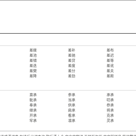
差拨
差补
差布
差池
差驰
差迟
差错
差贷
差等
差迭
差度
差讹
差樊
差分
差夫
差降
差劲
差距
禀承
参承
承承
躭承
当承
叨承
奉承
供承
恭承
继承
肩承
将承
开承
看承
克承
牢承
凛承
灵承