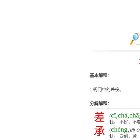
基本解释
：
1.衙门中的差役。
分解解释：
差
cī,chà,chā
(
钱。 不好，不
承
chéng,
(
)承
认。 受到，蒙