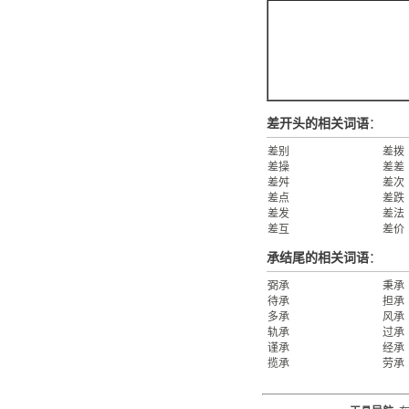
差开头的相关词语
：
差别
差拨
差操
差差
差舛
差次
差点
差跌
差发
差法
差互
差价
承结尾的相关词语
：
弼承
秉承
待承
担承
多承
风承
轨承
过承
谨承
经承
揽承
劳承