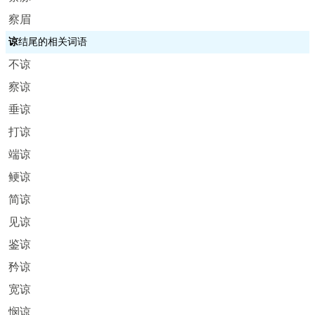
察眉
谅
结尾的相关词语
不谅
察谅
垂谅
打谅
端谅
鲠谅
简谅
见谅
鉴谅
矜谅
宽谅
悯谅