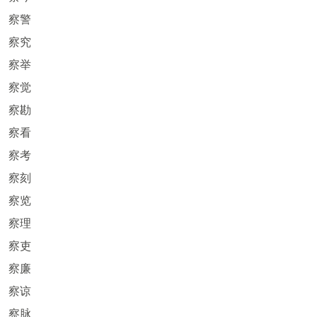
察警
察究
察举
察觉
察勘
察看
察考
察刻
察览
察理
察吏
察廉
察谅
察脉