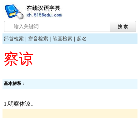
|
|
|
部首检索
拼音检索
笔画检索
起名
察谅
基本解释
：
1.明察体谅。