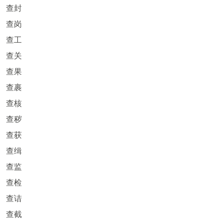
查封
查岗
查工
查关
查果
查裹
查核
查秽
查获
查缉
查监
查检
查诘
查截