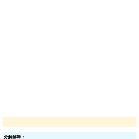
分解解释：