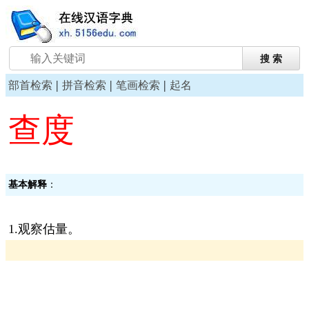
|
|
|
部首检索
拼音检索
笔画检索
起名
查度
基本解释
：
1.观察估量。