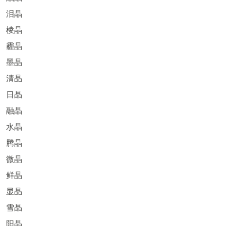
泪晶
棱晶
霾晶
墨晶
清晶
日晶
融晶
水晶
腾晶
微晶
鲜晶
显晶
雪晶
阳晶