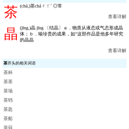
(
chá,
)茶cháㄔㄚˊ ◎常
茶
查看详解
(
jīng,
)晶 jīng 〔结晶〕ａ．物质从液态或气态形成晶
晶
体；ｂ．喻珍贵的成果，如“这部作品是他多年研究
的晶晶
查看详解
茶
开头的相关词语
茶杯
茶茶
茶场
茶铛
茶匙
茶船
茶荈