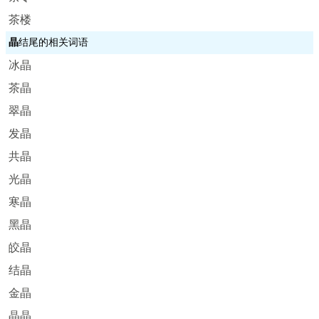
茶楼
晶
结尾的相关词语
冰晶
茶晶
翠晶
发晶
共晶
光晶
寒晶
黑晶
皎晶
结晶
金晶
晶晶