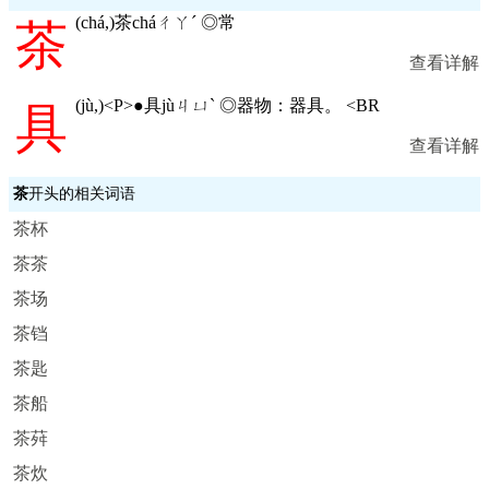
(
chá,
)茶cháㄔㄚˊ ◎常
茶
查看详解
(
jù,
)<P>●具jùㄐㄩˋ ◎器物：器具。 <BR
具
查看详解
茶
开头的相关词语
茶杯
茶茶
茶场
茶铛
茶匙
茶船
茶荈
茶炊