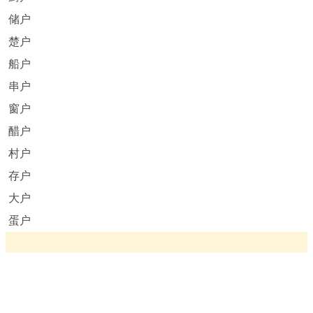
储户
楚户
船户
串户
窗户
醋户
村户
存户
大户
蛋户