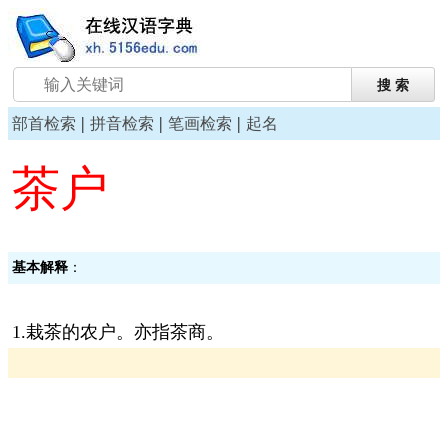
|
|
|
部首检索
拼音检索
笔画检索
起名
茶户
基本解释
：
1.栽茶的农户。亦指茶商。