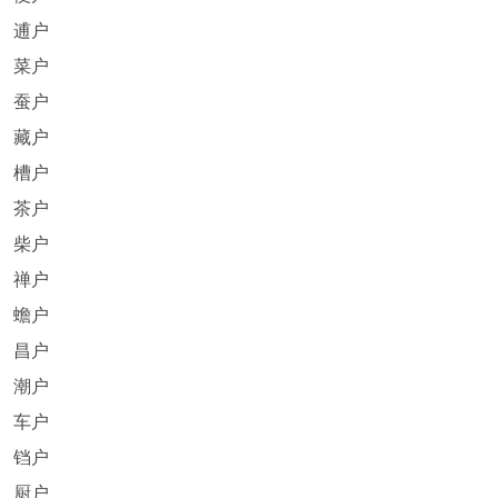
逋户
菜户
蚕户
藏户
槽户
茶户
柴户
禅户
蟾户
昌户
潮户
车户
铛户
厨户