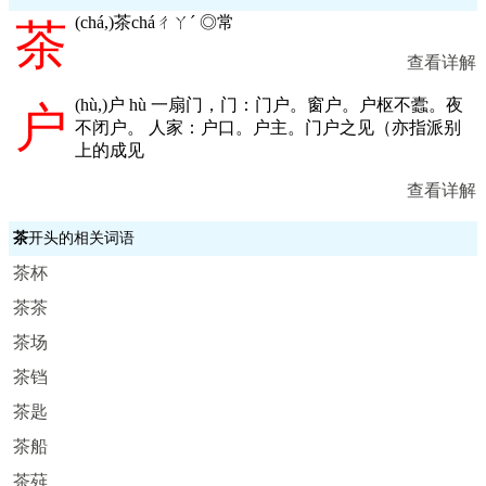
(
chá,
)茶cháㄔㄚˊ ◎常
茶
查看详解
(
hù,
)户 hù 一扇门，门：门户。窗户。户枢不蠹。夜
户
不闭户。 人家：户口。户主。门户之见（亦指派别
上的成见
查看详解
茶
开头的相关词语
茶杯
茶茶
茶场
茶铛
茶匙
茶船
茶荈