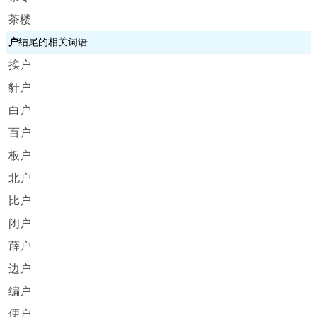
茶楼
户
结尾的相关词语
挨户
豻户
白户
百户
板户
北户
比户
闭户
薜户
边户
编户
便户