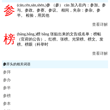
(
cān,cēn,sān,shēn,
)参 （參） cān 加入在内：参加。参
参
与。参政。参赛。参议。 相间，夹杂：参杂。参
半。 检验，用其他
查看详解
(
bàng,bǎng,
)榜 bǎng 张贴出来的文告或名单：榜帖
榜
（官府的公告）。红榜。张榜。光荣榜。榜文。发
榜。榜眼（科举时
查看详解
参
开头的相关词语
参拜
参办
参半
参榜
参本