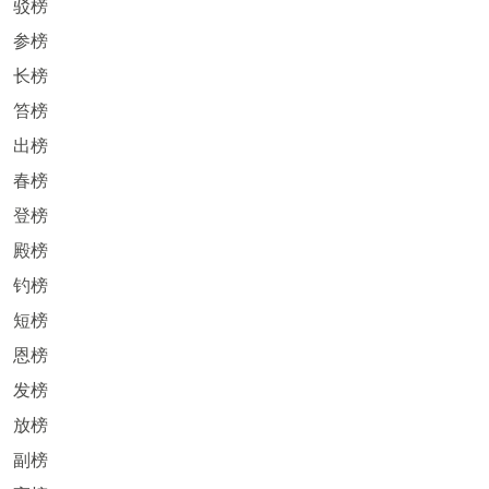
驳榜
参榜
长榜
笞榜
出榜
春榜
登榜
殿榜
钓榜
短榜
恩榜
发榜
放榜
副榜