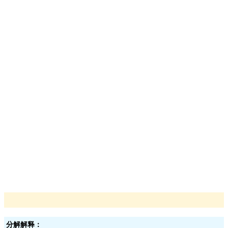
分解解释：