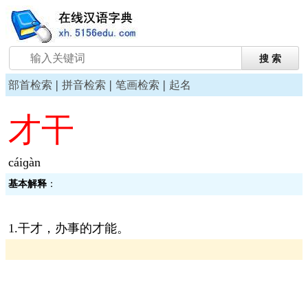
|
|
|
部首检索
拼音检索
笔画检索
起名
才干
cáiɡàn
基本解释
：
1.干才，办事的才能。