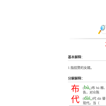
基本解释
：
1.指招赘的女婿。
分解解释：
布
bù,
(
)布 bù
告，对众陈
代
dài,
(
)代 d
现代。当（