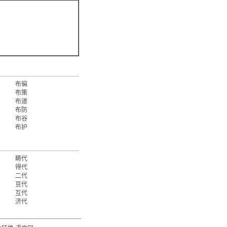
布徧
布策
布道
布防
布谷
布护
畴代
得代
二代
亘代
互代
济代