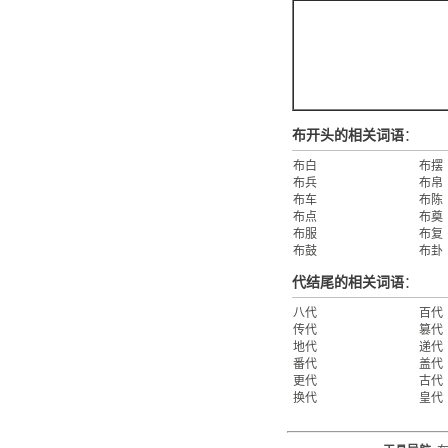
布开头的相关词语
：
布白
布摆
布兵
布帛
布车
布陈
布点
布奠
布服
布复
布鼓
布卦
代结尾的相关词语
：
八代
百代
传代
篡代
地代
递代
番代
盖代
更代
古代
换代
皇代