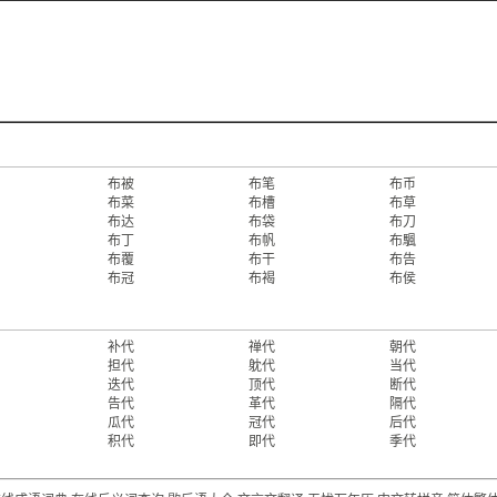
布被
布笔
布币
布菜
布槽
布草
布达
布袋
布刀
布丁
布帆
布颿
布覆
布干
布告
布冠
布褐
布侯
补代
禅代
朝代
担代
躭代
当代
迭代
顶代
断代
告代
革代
隔代
瓜代
冠代
后代
积代
即代
季代