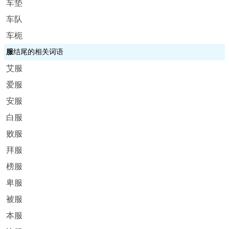
车垫
车队
车枙
服
结尾的相关词语
艾服
爱服
安服
白服
败服
拜服
榜服
卑服
被服
本服