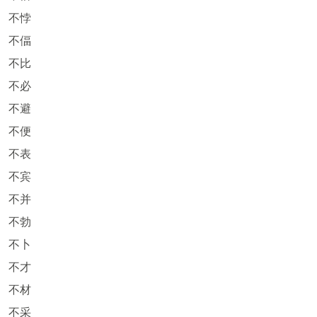
不悖
不偪
不比
不必
不避
不便
不表
不宾
不并
不勃
不卜
不才
不材
不采