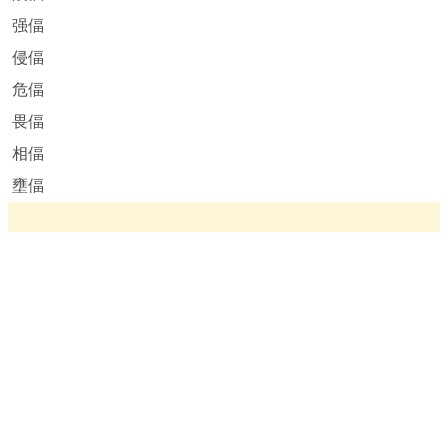
强偪
侵偪
危偪
畏偪
相偪
壅偪