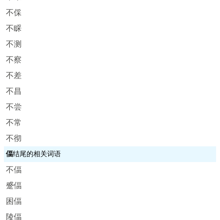
不倸
不睬
不测
不察
不差
不昌
不尝
不常
不彻
偪
结尾的相关词语
不偪
蹙偪
困偪
陵偪