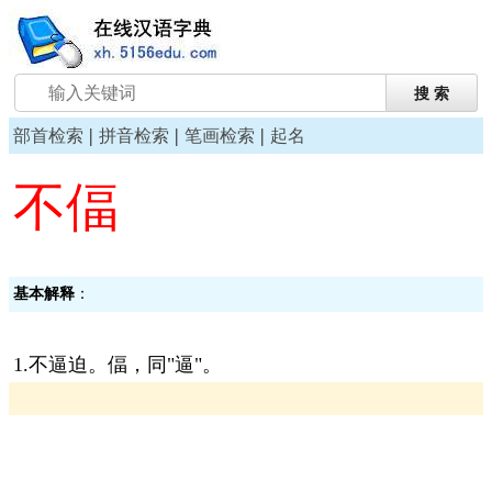
|
|
|
部首检索
拼音检索
笔画检索
起名
不偪
基本解释
：
1.不逼迫。偪，同"逼"。