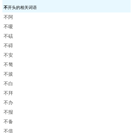
不
开头的相关词语
不阿
不嗄
不硋
不碍
不安
不骜
不拔
不白
不拜
不办
不报
不备
不倍