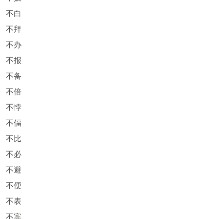
不白
不拜
不办
不报
不备
不倍
不悖
不偪
不比
不必
不避
不便
不表
不宾