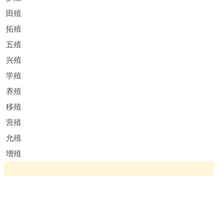
田殖
拓殖
五殖
兴殖
学殖
养殖
移殖
营殖
允殖
增殖