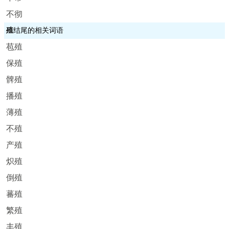
不彻
殖
结尾的相关词语
苞殖
保殖
髀殖
播殖
薄殖
不殖
产殖
炽殖
倒殖
蕃殖
繁殖
丰殖