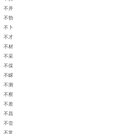
不并
不勃
不卜
不才
不材
不采
不倸
不睬
不测
不察
不差
不昌
不尝
不常