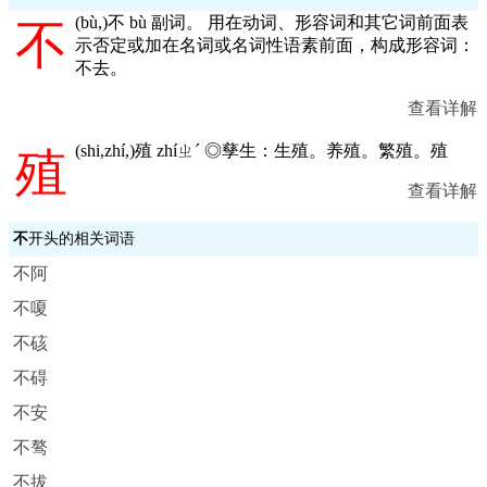
(
bù,
)不 bù 副词。 用在动词、形容词和其它词前面表
不
示否定或加在名词或名词性语素前面，构成形容词：
不去。
查看详解
(
shi,zhí,
)殖 zhíㄓˊ ◎孳生：生殖。养殖。繁殖。殖
殖
查看详解
不
开头的相关词语
不阿
不嗄
不硋
不碍
不安
不骜
不拔