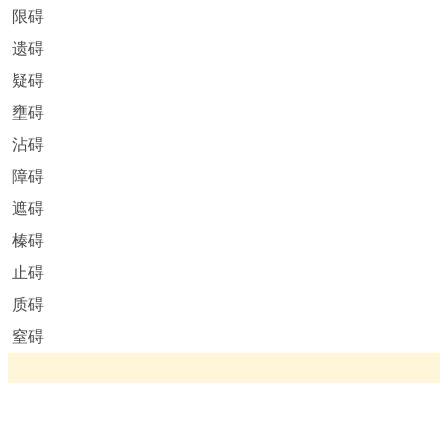
限碍
遗碍
疑碍
壅碍
沾碍
障碍
遮碍
榛碍
止碍
质碍
窒碍