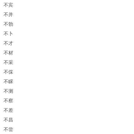
不宾
不并
不勃
不卜
不才
不材
不采
不倸
不睬
不测
不察
不差
不昌
不尝