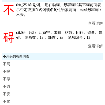
(
bù,
)不 bù 副词。 用在动词、形容词和其它词前面表
不
示否定或加在名词或名词性语素前面，构成形容词：
不去。
查看详解
(
ài,
)碍 （礙） ài 妨害，限阻：妨碍。阻碍。碍事。障
碍
碍。 笔画数：13； 部首：石； 笔顺编号：13
查看详解
不
开头的相关词语
不阿
不嗄
不硋
不碍
不安
不骜