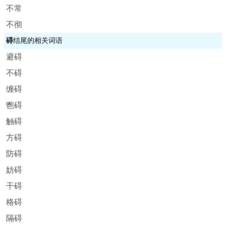
不常
不彻
碍
结尾的相关词语
避碍
不碍
缠碍
鬯碍
触碍
方碍
防碍
妨碍
干碍
格碍
隔碍