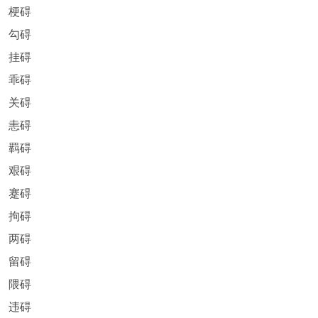
梗碍
勾碍
挂碍
乖碍
关碍
恚碍
羁碍
艰碍
蹇碍
拘碍
两碍
留碍
隈碍
违碍