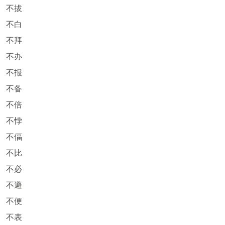
不拔
不白
不拜
不办
不报
不备
不倍
不悖
不偪
不比
不必
不避
不便
不表