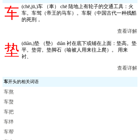
(
chē,jū,
)车 （車） chē 陆地上有轮子的交通工具：火
车
车。车驾（帝王的马车）。车裂（中国古代一种残酷
的死刑，
查看详解
(
diàn,
)垫 （墊） diàn 衬在底下或铺在上面：垫高。垫
垫
平。垫背。垫脚石（喻被人用来往上爬）。 用来
衬、
查看详解
车
开头的相关词语
车熬
车螯
车把
车绊
车帮