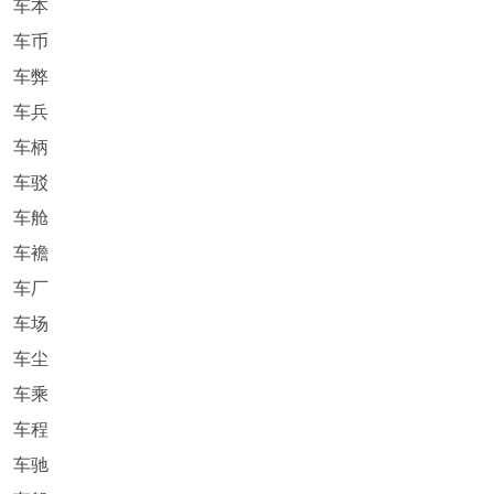
车本
车币
车弊
车兵
车柄
车驳
车舱
车襜
车厂
车场
车尘
车乘
车程
车驰