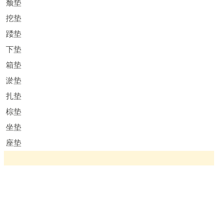
颓垫
挖垫
踒垫
下垫
箱垫
淤垫
扎垫
棕垫
坐垫
座垫