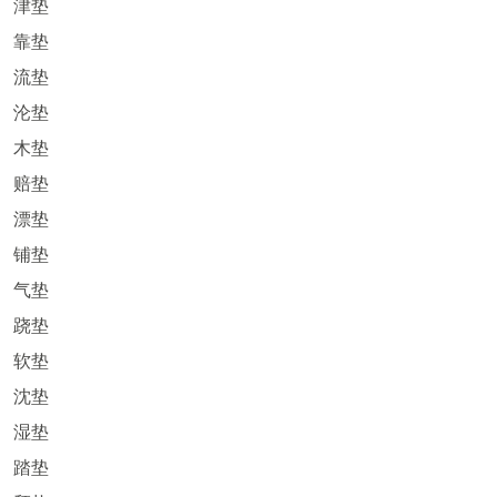
津垫
靠垫
流垫
沦垫
木垫
赔垫
漂垫
铺垫
气垫
跷垫
软垫
沈垫
湿垫
踏垫