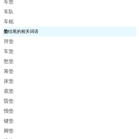
车垫
车队
车枙
垫
结尾的相关词语
拜垫
车垫
愁垫
筹垫
床垫
底垫
昏垫
惛垫
键垫
脚垫