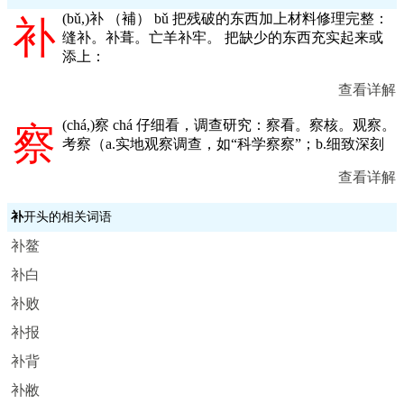
(
bǔ,
)补 （補） bǔ 把残破的东西加上材料修理完整：
补
缝补。补葺。亡羊补牢。 把缺少的东西充实起来或
添上：
查看详解
(
chá,
)察 chá 仔细看，调查研究：察看。察核。观察。
察
考察（a.实地观察调查，如“科学察察”；b.细致深刻
查看详解
补
开头的相关词语
补鳌
补白
补败
补报
补背
补敝