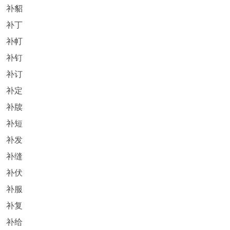
补貂
补丁
补帄
补钉
补订
补定
补牍
补短
补发
补缝
补伏
补服
补复
补给