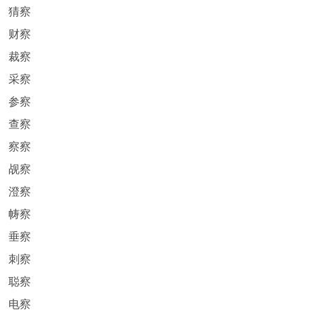
猜察
财察
裁察
采察
参察
查察
察察
觇察
澄察
帱察
垂察
刺察
聪察
电察