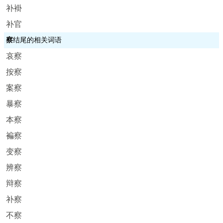
补褂
补官
察
结尾的相关词语
哀察
按察
案察
暴察
本察
褊察
变察
辨察
辩察
补察
不察