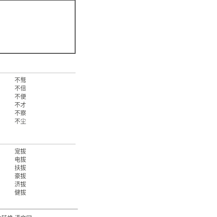
不骜
不倍
不便
不才
不察
不尘
宠拔
电拔
扶拔
豪拔
济拔
健拔