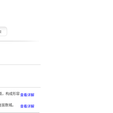
索
前面，构成形容
查看详解
连拔数城。
查看详解