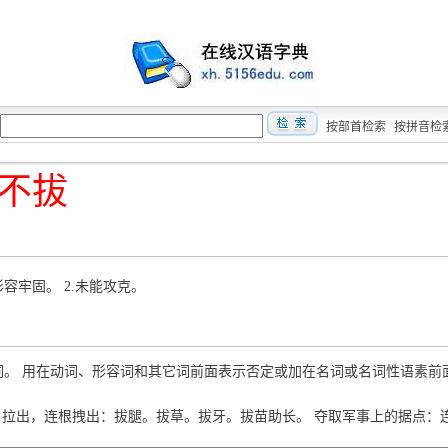
按部首检索
按拼音检
不拔
容牢固。 2.未能攻克。
 副词。 用在动词、形容词和其它词前面表示否定或加在名词或名词性语素
 抽，拉出，连根拽出：拔腿。拔草。拔牙。拔苗助长。 夺取军事上的据点：