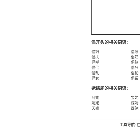
倡开头的相关词语
：
倡詶
倡酬
倡扶
倡妇
倡呼
倡籍
倡侩
倡狂
倡乱
倡论
倡女
倡诺
姥结尾的相关词语
：
阿姥
宝姥
姥姥
媒姥
天姥
西姥
工具导航
: