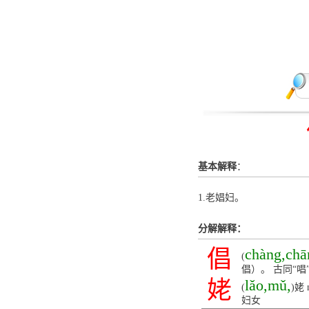
基本解释
：
1.老娼妇。
分解解释：
倡
chàng,chā
(
倡）。 古同“唱
姥
lǎo,mǔ,
(
)姥
妇女