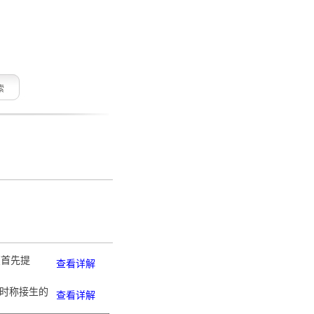
索
（首先提
查看详解
.旧时称接生的
查看详解