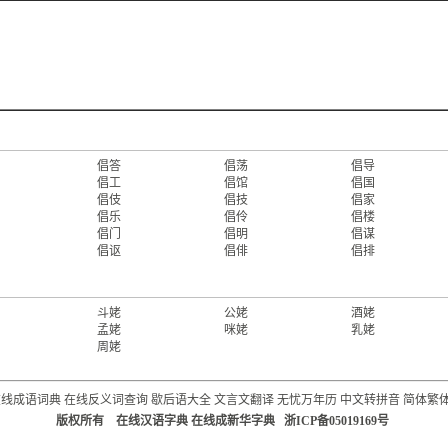
倡答
倡荡
倡导
倡工
倡馆
倡国
倡伎
倡技
倡家
倡乐
倡伶
倡楼
倡门
倡明
倡谋
倡讴
倡俳
倡排
斗姥
公姥
酒姥
孟姥
咪姥
乳姥
周姥
在线成语词典
在线反义词查询
歇后语大全
文言文翻译
无忧万年历
中文转拼音
简体繁
版权所有 在线汉语字典 在线成新华字典 浙ICP备05019169号