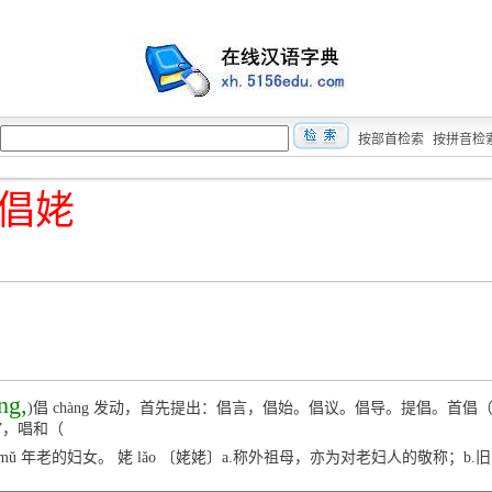
按部首检索
按拼音检
倡姥
ng,
)倡 chàng 发动，首先提出：倡言，倡始。倡议。倡导。提倡。首倡
”，唱和（
 mǔ 年老的妇女。 姥 lǎo 〔姥姥〕a.称外祖母，亦为对老妇人的敬称；b