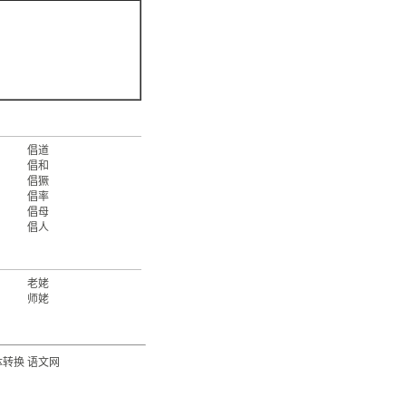
倡道
倡和
倡獗
倡率
倡母
倡人
老姥
师姥
体转换
语文网