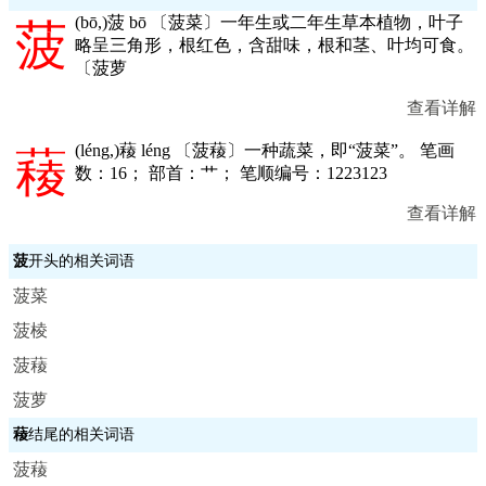
(
bō,
)菠 bō 〔菠菜〕一年生或二年生草本植物，叶子
菠
略呈三角形，根红色，含甜味，根和茎、叶均可食。
〔菠萝
查看详解
(
léng,
)薐 léng 〔菠薐〕一种蔬菜，即“菠菜”。 笔画
薐
数：16； 部首：艹； 笔顺编号：1223123
查看详解
菠
开头的相关词语
菠菜
菠棱
菠薐
菠萝
薐
结尾的相关词语
菠薐