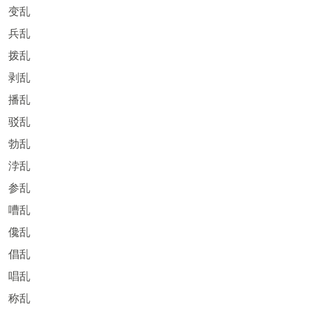
变乱
兵乱
拨乱
剥乱
播乱
驳乱
勃乱
浡乱
参乱
嘈乱
儳乱
倡乱
唱乱
称乱