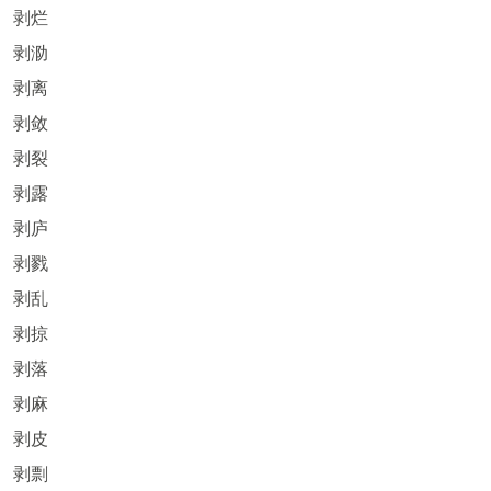
剥烂
剥泐
剥离
剥敛
剥裂
剥露
剥庐
剥戮
剥乱
剥掠
剥落
剥麻
剥皮
剥剽