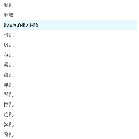
剥剖
剥取
乱
结尾的相关词语
暗乱
败乱
苞乱
暴乱
虣乱
卑乱
背乱
悖乱
崩乱
弊乱
避乱