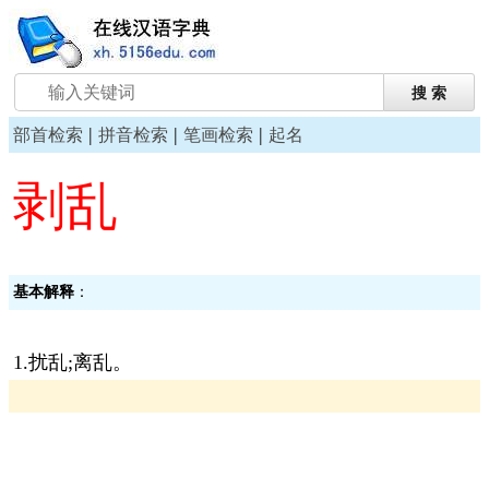
|
|
|
部首检索
拼音检索
笔画检索
起名
剥乱
基本解释
：
1.扰乱;离乱。