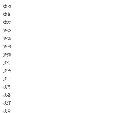
拨动
拨兑
拨发
拨烦
拨繁
拨房
拨麷
拨付
拨给
拨工
拨弓
拨谷
拨汗
拨号