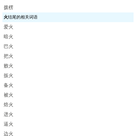
拨楞
火
结尾的相关词语
爱火
暗火
巴火
把火
败火
扳火
备火
被火
焙火
迸火
逼火
边火