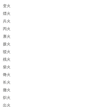
变火
熛火
兵火
丙火
禀火
拨火
驳火
残火
柴火
馋火
长火
撤火
炽火
出火