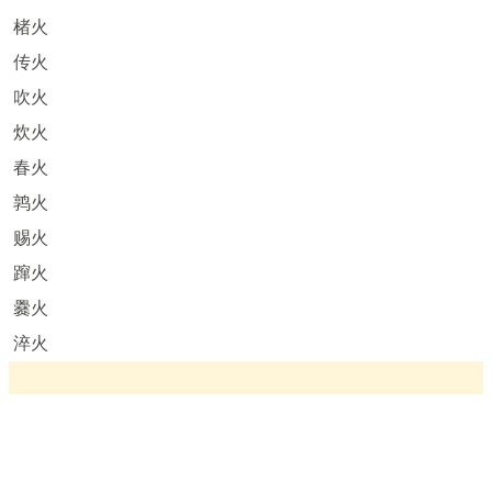
楮火
传火
吹火
炊火
春火
鹑火
赐火
蹿火
爨火
淬火