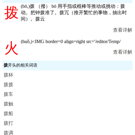
(
bō,
)拨 （撥） bō 用手指或棍棒等推动或挑动：拨
拨
动。把钟拨准了。拨冗（推开繁忙的事物，抽出时
间）。拨云
查看详解
(
huǒ,
)<IMG border=0 align=right src='/editor/Temp/
火
查看详解
拨
开头的相关词语
拨杯
拨拨
拨车
拨触
拨船
拨打
拨调