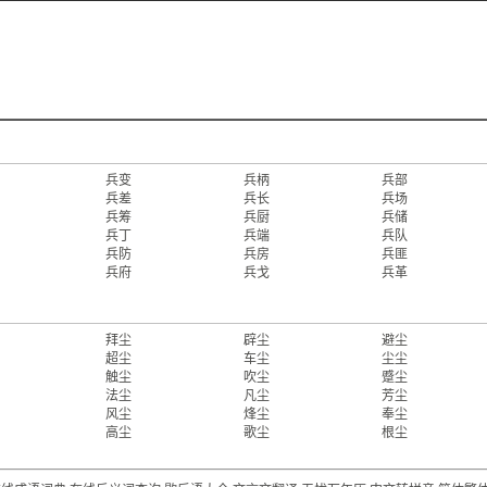
兵变
兵柄
兵部
兵差
兵长
兵场
兵筹
兵厨
兵储
兵丁
兵端
兵队
兵防
兵房
兵匪
兵府
兵戈
兵革
拜尘
辟尘
避尘
超尘
车尘
尘尘
触尘
吹尘
蹙尘
法尘
凡尘
芳尘
风尘
烽尘
奉尘
高尘
歌尘
根尘