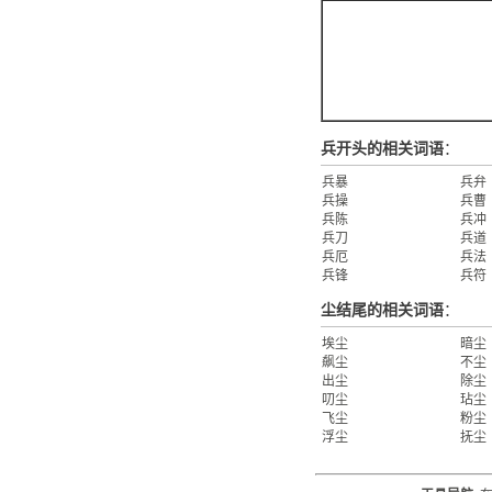
兵开头的相关词语
：
兵暴
兵弁
兵操
兵曹
兵陈
兵冲
兵刀
兵道
兵厄
兵法
兵锋
兵符
尘结尾的相关词语
：
埃尘
暗尘
飙尘
不尘
出尘
除尘
叨尘
玷尘
飞尘
粉尘
浮尘
抚尘