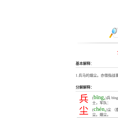
基本解释
：
1.兵马的烟尘。亦借指战
分解解释：
兵
bīng,
(
)兵 
士，军队：
尘
chén,
(
)尘 
尘。烟尘。