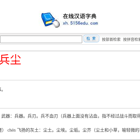
按部首检索
按拼音检
兵尘
事。
bīng 武器：兵器。兵刃。兵不血刃（兵器上面没有沾血，指不经过战斗而取
（塵） chén 飞扬的灰土：尘土。尘埃。尘垢。尘芥（尘土和小草，喻轻微