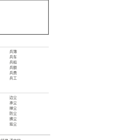
兵簿
兵车
兵船
兵额
兵费
兵工
边尘
承尘
掸尘
防尘
拂尘
垢尘