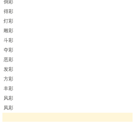
倒彩
得彩
灯彩
雕彩
斗彩
夺彩
恶彩
发彩
方彩
丰彩
风彩
凤彩