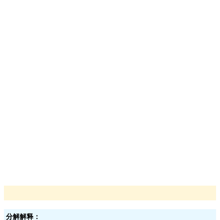
分解解释：