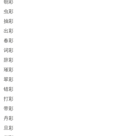
朝彩
虫彩
抽彩
出彩
春彩
词彩
辞彩
璀彩
翠彩
错彩
打彩
带彩
丹彩
旦彩