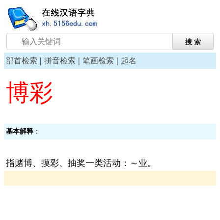
|
|
|
部首检索
拼音检索
笔画检索
起名
博彩
基本解释
：
指赌博、摸彩、抽奖一类活动：～业。