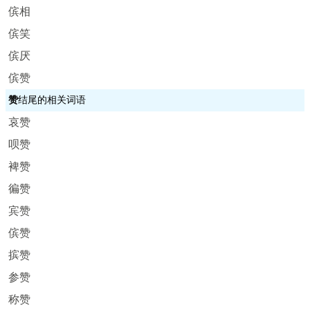
傧相
傧笑
傧厌
傧赞
赞
结尾的相关词语
哀赞
呗赞
裨赞
徧赞
宾赞
傧赞
摈赞
参赞
称赞