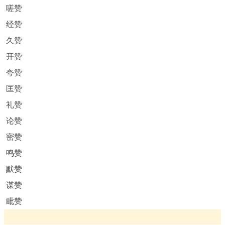
嗟赞
经赞
久赞
开赞
夸赞
匡赞
礼赞
论赞
密赞
鸣赞
默赞
谋赞
毗赞