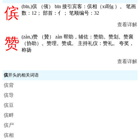
(
bīn,
)傧 （儐） bīn 接引宾客：傧相（xi刵g ）。 笔画
傧
数：12； 部首：亻； 笔顺编号：32
查看详解
(
zàn,
)赞 （贊） zàn 帮助，辅佐：赞助。赞划。赞襄
赞
（协助）。赞理。赞成。 主持礼仪：赞礼。 夸奖，
称扬
查看详解
傧
开头的相关词语
傧背
傧导
傧豆
傧畔
傧尸
傧相