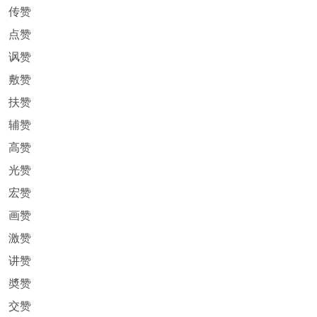
传赞
点赞
讽赞
敷赞
扶赞
辅赞
高赞
光赞
宏赞
画赞
激赞
讲赞
奬赞
交赞