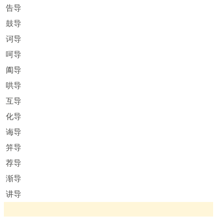
告导
鼓导
诃导
呵导
阖导
哄导
互导
化导
诲导
笄导
荐导
渐导
讲导