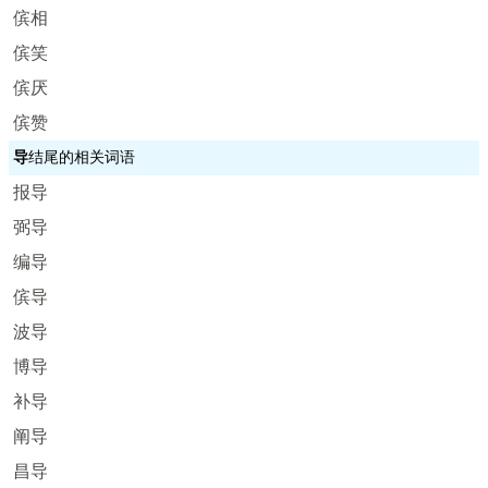
傧相
傧笑
傧厌
傧赞
导
结尾的相关词语
报导
弼导
编导
傧导
波导
博导
补导
阐导
昌导