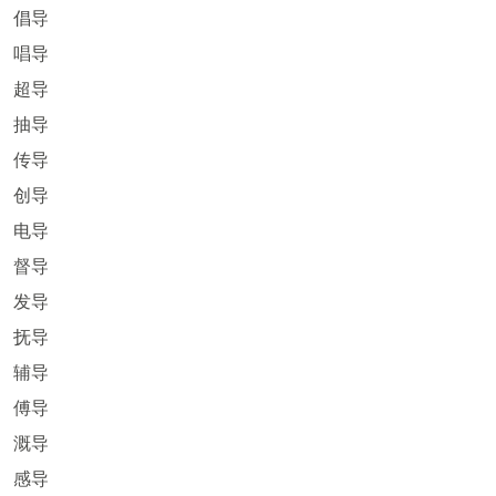
倡导
唱导
超导
抽导
传导
创导
电导
督导
发导
抚导
辅导
傅导
溉导
感导