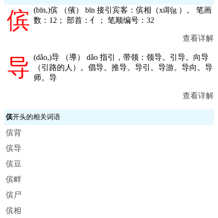
(
bīn,
)傧 （儐） bīn 接引宾客：傧相（xi刵g ）。 笔画
傧
数：12； 部首：亻； 笔顺编号：32
查看详解
(
dǎo,
)导 （導） dǎo 指引，带领：领导。引导。向导
导
（引路的人）。倡导。推导。导引。导游。导向。导
师。导
查看详解
傧
开头的相关词语
傧背
傧导
傧豆
傧畔
傧尸
傧相