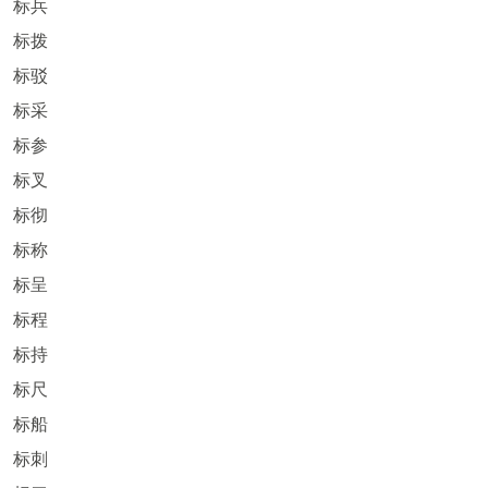
标兵
标拨
标驳
标采
标参
标叉
标彻
标称
标呈
标程
标持
标尺
标船
标刺