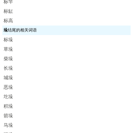
标竿
标缸
标高
垛
结尾的相关词语
标垛
草垛
柴垛
长垛
城垛
恶垛
圪垛
积垛
箭垛
马垛