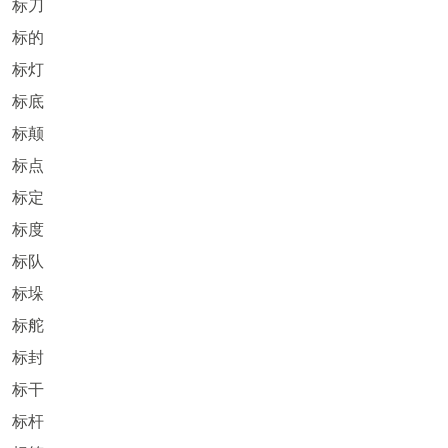
标刀
标的
标灯
标底
标颠
标点
标定
标度
标队
标垛
标舵
标封
标干
标杆