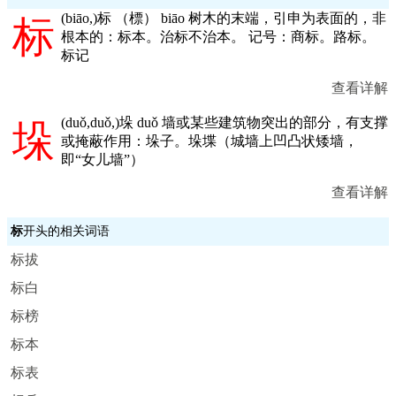
(
biāo,
)标 （標） biāo 树木的末端，引申为表面的，非
标
根本的：标本。治标不治本。 记号：商标。路标。
标记
查看详解
(
duǒ,duǒ,
)垛 duǒ 墙或某些建筑物突出的部分，有支撑
垛
或掩蔽作用：垛子。垛堞（城墙上凹凸状矮墙，
即“女儿墙”）
查看详解
标
开头的相关词语
标拔
标白
标榜
标本
标表