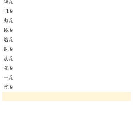
码垛
门垛
抛垛
钱垛
墙垛
射垛
驮垛
驼垛
一垛
寨垛