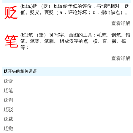
(
biǎn,
)贬 （貶） biǎn 给予低的评价，与“褒”相对：贬
贬
低。贬义。褒贬（ａ．评论好坏；ｂ．指出缺点）。
查看详解
(
bǐ,
)笔 （筆） bǐ 写字、画图的工具：毛笔。钢笔。铅
笔
笔。笔架。笔胆。 组成汉字的点、横、直、撇、捺
等：
查看详解
贬
开头的相关词语
贬谤
贬笔
贬剥
贬驳
贬裁
贬撤