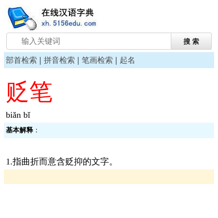
|
|
|
部首检索
拼音检索
笔画检索
起名
贬笔
biǎn bǐ
基本解释
：
1.指曲折而意含贬抑的文字。