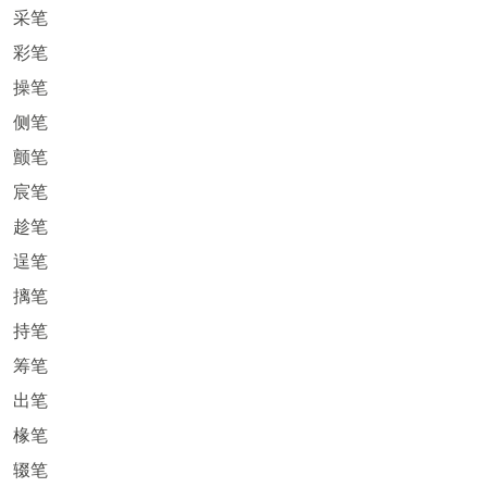
采笔
彩笔
操笔
侧笔
颤笔
宸笔
趁笔
逞笔
摛笔
持笔
筹笔
出笔
椽笔
辍笔