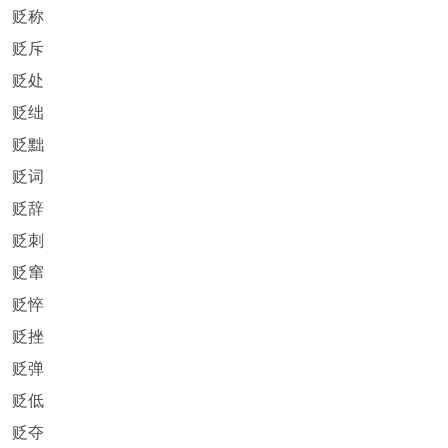
贬称
贬斥
贬处
贬绌
贬黜
贬词
贬辞
贬刺
贬窜
贬悴
贬挫
贬弹
贬低
贬夺