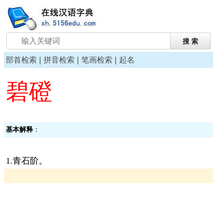
|
|
|
部首检索
拼音检索
笔画检索
起名
碧磴
基本解释
：
1.青石阶。