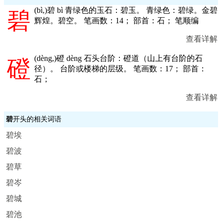
(
bì,
)碧 bì 青绿色的玉石：碧玉。 青绿色：碧绿。金碧
碧
辉煌。碧空。 笔画数：14； 部首：石； 笔顺编
查看详解
(
dèng,
)磴 dèng 石头台阶：磴道（山上有台阶的石
磴
径）。 台阶或楼梯的层级。 笔画数：17； 部首：
石；
查看详解
碧
开头的相关词语
碧埃
碧波
碧草
碧岑
碧城
碧池