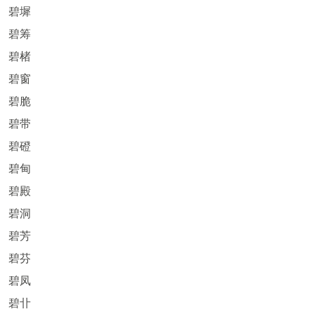
碧墀
碧筹
碧楮
碧窗
碧脆
碧带
碧磴
碧甸
碧殿
碧洞
碧芳
碧芬
碧凤
碧卝