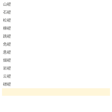
山磴
石磴
松磴
梯磴
跳磴
危磴
悬磴
烟磴
岩磴
云磴
磳磴