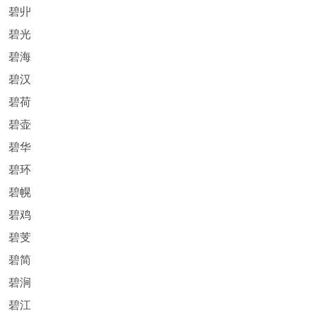
碧丱
碧光
碧海
碧汉
碧荷
碧壶
碧华
碧环
碧幌
碧鸡
碧芰
碧简
碧涧
碧江