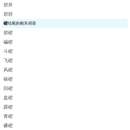
碧井
碧胫
磴
结尾的相关词语
碧磴
碥磴
斗磴
飞磴
风磴
硌磴
回磴
盘磴
蹊磴
青磴
磉磴